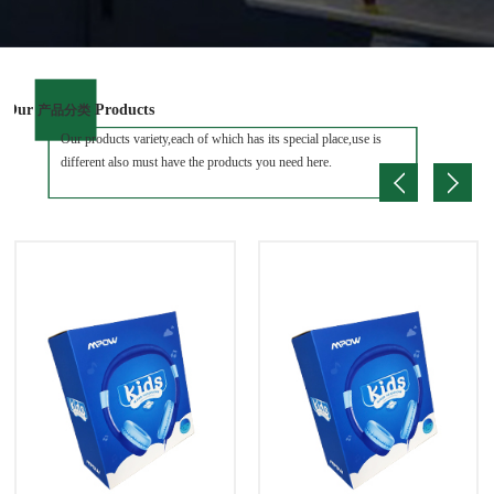
Our
Products
产品分类
Our products variety,each of which has its special place,use is
different also must have the products you need here.