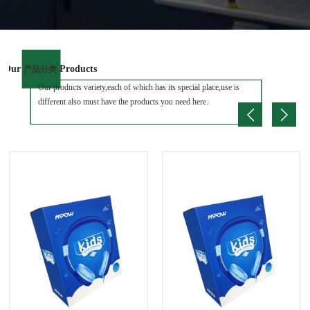
Our
Products
产品分类
Our products variety,each of which has its special place,use is
different also must have the products you need here.