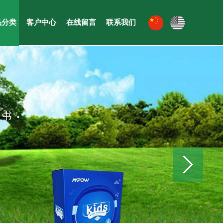
品分类
客户中心
在线留言
联系我们