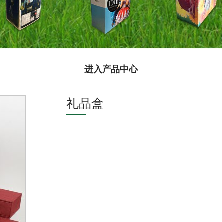
进入产品中心
礼品盒