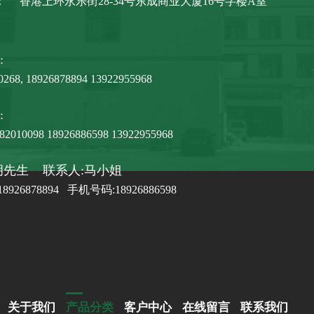
 香港上环永乐街28-34号东成商业大厦16号字楼A室
:
0268, 18926878894 13922955968
:
82010098 18926886598 13922955968
胡先生 联系人:马小姐
926878894 手机号码:18926886598
关于我们
产品分类
客户中心
在线留言
联系我们