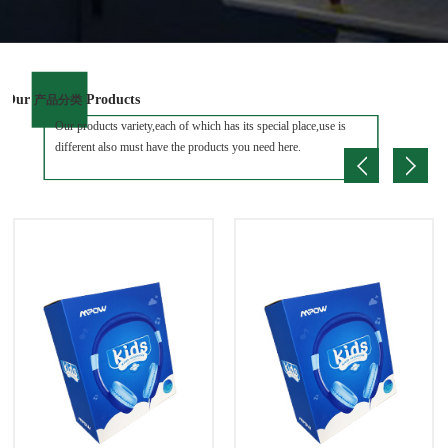
Our
Products
产品分类
Our products variety,each of which has its special place,use is
different also must have the products you need here.